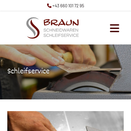
+43 660 101 72 95

Schleifservice