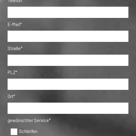
Telefon
E-Mail*
Straße*
PLZ*
Ort*
gewünschter Service*
Schleifen