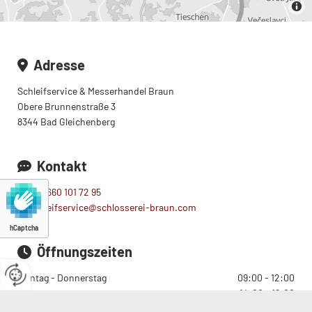
Adresse

Schleifservice & Messerhandel Braun
Obere Brunnenstraße 3
8344 Bad Gleichenberg
Kontakt

+43 660 101 72 95

schleifservice@schlosserei-braun.com

hCaptcha
Öffnungszeiten

Montag - Donnerstag
09:00 - 12:00
14:00 - 18:00
Freitag
09:00 - 12:00